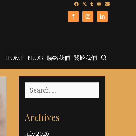
SEARCH
HOME
BLOG
聯絡我們
關於我們
Search
for:
Archives
July 2026