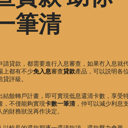
一筆清
申請貸款，都需要進行入息審查，如果冇入息就
場上都有不少
免入息
審查
貸款
產品，可以説明各
信貸評級。
出結餘轉戶計畫，即可實現低息還清卡數，享受
畫，不僅能夠實現
卡數一筆清
，仲可以減少利息
人的財務狀況再作決定。
人以較長的還款期逐一還清款項，還款壓力會更