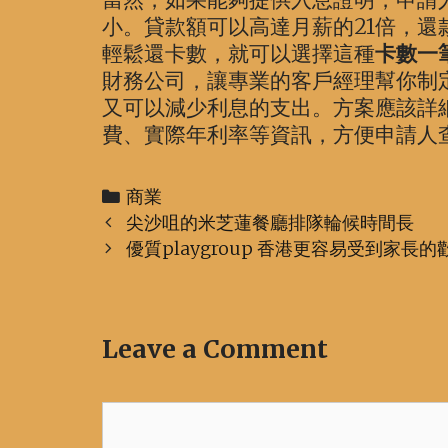
小。貸款額可以高達月薪的21倍，還
輕鬆還卡數，就可以選擇這種
卡數一
財務公司，讓專業的客戶經理幫你制
又可以減少利息的支出。方案應該詳
費、實際年利率等資訊，方便申請人
Categories
商業
Post
尖沙咀的米芝蓮餐廳排隊輪候時間長
navigation
優質playgroup 香港更容易受到家長的
Leave a Comment
Comment