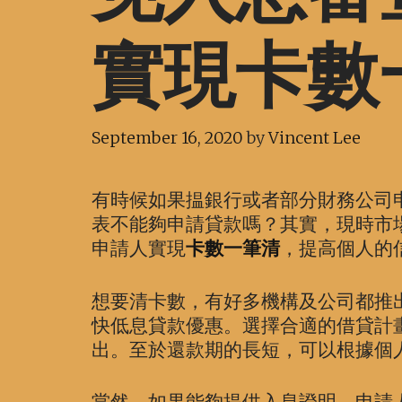
實現卡數
September 16, 2020
by
Vincent Lee
有時候如果揾銀行或者部分財務公司
表不能夠申請貸款嗎？其實，現時市
申請人實現
卡數一筆清
，提高個人的
想要清卡數，有好多機構及公司都推
快低息貸款優惠。選擇合適的借貸計
出。至於還款期的長短，可以根據個
當然，如果能夠提供入息證明，申請