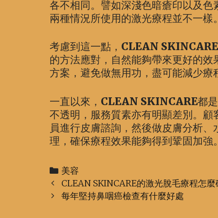
各不相同。譬如深淺色暗瘡印以及色
兩種情況所使用的激光療程並不一樣
考慮到這一點，
CLEAN SKINCARE
的方法應對，自然能夠帶來更好的效
方案，避免做無用功，盡可能減少療
一直以來，
CLEAN SKINCARE
都是
不透明，服務質素亦有明顯差別。顧
員進行皮膚諮詢，然後做皮膚分析、
理，確保療程效果能夠得到鞏固加強
Categories
美容
Post
CLEAN SKINCARE的激光脫毛療程怎
navigation
每年堅持鼻咽癌檢查有什麼好處