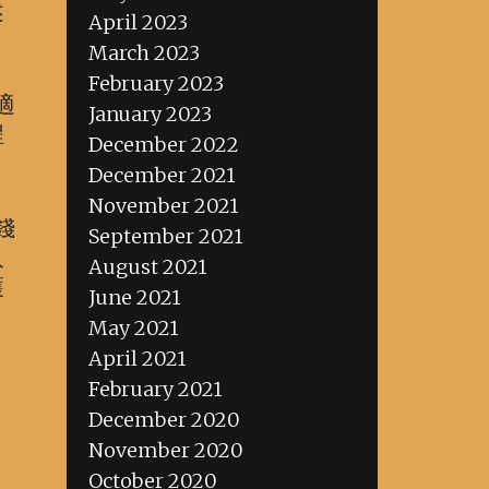
述
April 2023
March 2023
February 2023
適
January 2023
程
December 2022
。
December 2021
November 2021
錢
September 2021
人
August 2021
護
June 2021
May 2021
April 2021
February 2021
December 2020
November 2020
October 2020