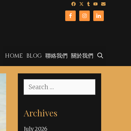
SEARCH
HOME
BLOG
聯絡我們
關於我們
Search
for:
Archives
July 2026