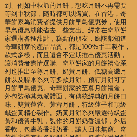
到。例如中秋節的月餅，想吃月餅不再需要
等到中秋節，隨時都可以購買。在香港，奇
華餅家為消費者提供月餅早鳥優惠券，使用
早鳥優惠就能省去一些支出。經常在奇華餅
家選購各種甜點，糕點的朋友，應該都知道
奇華餅家的產品品質，都是100%手工製作，
款式多樣，而且還會不定期推出優惠活動，
讓消費者盡情選購。奇華餅家的月餅禮盒系
列也推出至尊月餅、奶黃月餅、低糖高纖月
餅以及聯乘系列等多款月餅，預訂月餅可享
月餅早鳥優惠。奇華餅家的至尊月餅禮盒，
外包裝極其氣派體面，有傳統經典的月餅口
味，雙黃蓮蓉、黃蓉月餅，特級蓮子和頂級
鹹蛋黃精心製作。奶黃月餅系列嚴選特級蛋
黃和優質牛乳，製作的月餅奶香濃郁，外層
香軟，包裹著香甜奶香，讓人回味無窮。奇