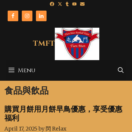
Skip
to
content
TMFT
Menu
S
食品與飲品
購買月餅用月餅早鳥優惠，享受優惠
福利
April 17, 2025
by
閃 Relax