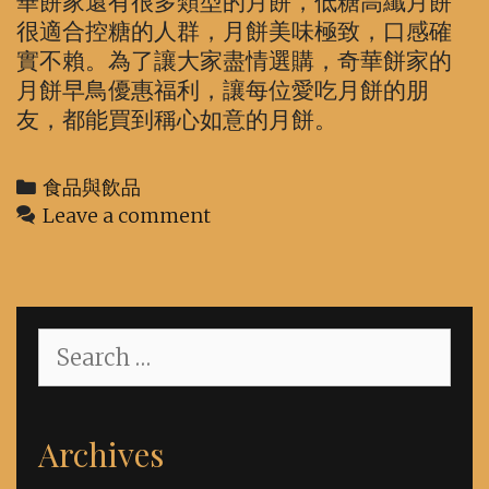
華餅家還有很多類型的月餅，低糖高纖月餅
很適合控糖的人群，月餅美味極致，口感確
實不賴。為了讓大家盡情選購，奇華餅家的
月餅早鳥優惠福利，讓每位愛吃月餅的朋
友，都能買到稱心如意的月餅。
Categories
食品與飲品
Leave a comment
Search
for:
Archives