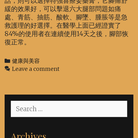
話，則可以選擇特強喜療妥藥膏，它腳痛舒
緩的效果好，可以擊退六大腿部問題如痛
處、青筋、抽筋、酸軟、腳墜、腫脹等是急
救護理的好選擇。在醫學上面已經證實了
84%的使用者在連續使用14天之後，腳部恢
復正常。
Categories
健康與美容
Leave a comment
Search
for:
Archives