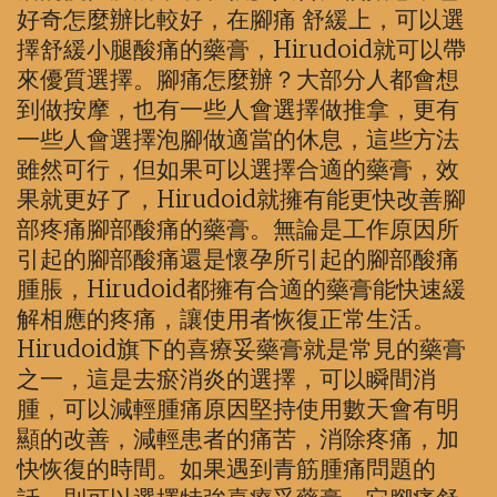
好奇怎麼辦比較好，在腳痛 舒緩上，可以選
擇舒緩小腿酸痛的藥膏，Hirudoid就可以帶
來優質選擇。腳痛怎麼辦？大部分人都會想
到做按摩，也有一些人會選擇做推拿，更有
一些人會選擇泡腳做適當的休息，這些方法
雖然可行，但如果可以選擇合適的藥膏，效
果就更好了，Hirudoid就擁有能更快改善腳
部疼痛腳部酸痛的藥膏。無論是工作原因所
引起的腳部酸痛還是懷孕所引起的腳部酸痛
腫脹，Hirudoid都擁有合適的藥膏能快速緩
解相應的疼痛，讓使用者恢復正常生活。
Hirudoid旗下的喜療妥藥膏就是常見的藥膏
之一，這是去瘀消炎的選擇，可以瞬間消
腫，可以減輕腫痛原因堅持使用數天會有明
顯的改善，減輕患者的痛苦，消除疼痛，加
快恢復的時間。如果遇到青筋腫痛問題的