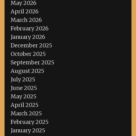
May 2026
April 2026
March 2026
February 2026
January 2026
December 2025
October 2025
September 2025
August 2025
July 2025
June 2025
May 2025
April 2025
March 2025
February 2025
January 2025