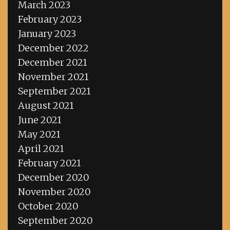
March 2023
February 2023
January 2023
December 2022
December 2021
November 2021
September 2021
August 2021
June 2021
May 2021
April 2021
February 2021
December 2020
November 2020
October 2020
September 2020