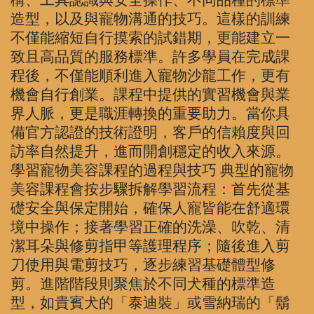
造型，以及與寵物溝通的技巧。這樣的訓練
不僅能縮短自行摸索的試錯期，更能建立一
致且高品質的服務標準。許多學員在完成課
程後，不僅能順利進入寵物沙龍工作，更有
機會自行創業。課程中提供的實習機會與業
界人脈，更是職涯轉換的重要助力。當你具
備官方認證的技術證明，客戶的信賴度與回
訪率自然提升，進而開創穩定的收入來源。
學習寵物美容課程的過程與技巧 典型的寵物
美容課程會按步驟拆解學習流程：首先從基
礎安全與保定開始，確保人寵皆能在舒適環
境中操作；接著學習正確的洗澡、吹乾、清
潔耳朵與修剪指甲等護理程序；隨後進入剪
刀使用與電剪技巧，逐步練習基礎體型修
剪。進階階段則聚焦於不同犬種的標準造
型，如貴賓犬的「泰迪裝」或雪納瑞的「鬍