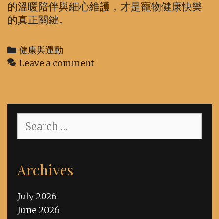
的溫暖陪伴與細心維護，才是寵物健康快樂
的真正關鍵。
Categories
健康與運動
Leave a comment
Search
for:
Archives
July 2026
June 2026