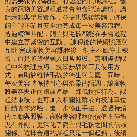
則需要報名系統性、有認證的長期課程。優
良的寵物美容課程通常會包含理論講解、講
師示範與學員實作，並提供課後諮詢，確保
飼主能正確且安全地完成每一次美容流程。
透過精準匹配，飼主與毛孩都能在學習過程
中建立更緊密的互動。 課程後的持續照護與
互動 完成寵物美容課程後，飼主不應停止練
習，而是將所學融入日常照護。定期複習課
程中的梳理技巧、洗澡步驟與工具使用方
式，有助於維持毛孩的衛生與美觀。同時，
每次美容時保持耐心與溫柔的語調，讓寵物
將美容與正向體驗連結，降低抗拒行為。課
程結束後，也可加入相關社群或向授課單位
回饋實作經驗，進一步修正手法。透過持續
的互動與照護，寵物美容課程的價值不僅體
現在外觀，更深化了飼主與毛孩之間的信賴
關係。選擇合適的課程只是一個起點，後續