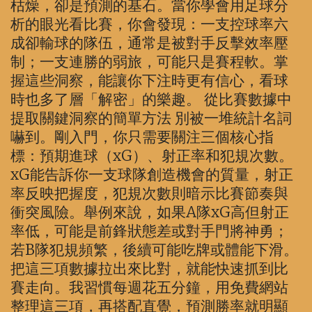
枯燥，卻是預測的基石。當你學會用足球分
析的眼光看比賽，你會發現：一支控球率六
成卻輸球的隊伍，通常是被對手反擊效率壓
制；一支連勝的弱旅，可能只是賽程軟。掌
握這些洞察，能讓你下注時更有信心，看球
時也多了層「解密」的樂趣。 從比賽數據中
提取關鍵洞察的簡單方法 別被一堆統計名詞
嚇到。剛入門，你只需要關注三個核心指
標：預期進球（xG）、射正率和犯規次數。
xG能告訴你一支球隊創造機會的質量，射正
率反映把握度，犯規次數則暗示比賽節奏與
衝突風險。舉例來說，如果A隊xG高但射正
率低，可能是前鋒狀態差或對手門將神勇；
若B隊犯規頻繁，後續可能吃牌或體能下滑。
把這三項數據拉出來比對，就能快速抓到比
賽走向。我習慣每週花五分鐘，用免費網站
整理這三項，再搭配直覺，預測勝率就明顯