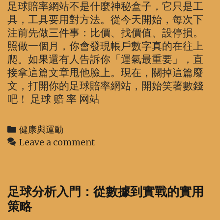
足球賠率網站不是什麼神秘盒子，它只是工
具，工具要用對方法。從今天開始，每次下
注前先做三件事：比價、找價值、設停損。
照做一個月，你會發現帳戶數字真的在往上
爬。如果還有人告訴你「運氣最重要」，直
接拿這篇文章甩他臉上。現在，關掉這篇廢
文，打開你的足球賠率網站，開始笑著數錢
吧！ 足球 赔 率 网站
Categories
健康與運動
Leave a comment
足球分析入門：從數據到實戰的實用
策略