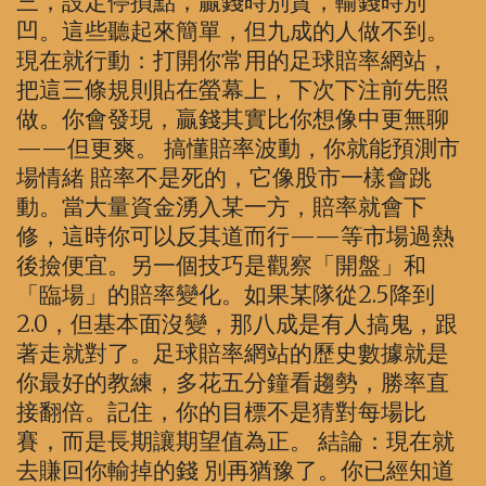
三，設定停損點，贏錢時別貪，輸錢時別
凹。這些聽起來簡單，但九成的人做不到。
現在就行動：打開你常用的足球賠率網站，
把這三條規則貼在螢幕上，下次下注前先照
做。你會發現，贏錢其實比你想像中更無聊
——但更爽。 搞懂賠率波動，你就能預測市
場情緒 賠率不是死的，它像股市一樣會跳
動。當大量資金湧入某一方，賠率就會下
修，這時你可以反其道而行——等市場過熱
後撿便宜。另一個技巧是觀察「開盤」和
「臨場」的賠率變化。如果某隊從2.5降到
2.0，但基本面沒變，那八成是有人搞鬼，跟
著走就對了。足球賠率網站的歷史數據就是
你最好的教練，多花五分鐘看趨勢，勝率直
接翻倍。記住，你的目標不是猜對每場比
賽，而是長期讓期望值為正。 結論：現在就
去賺回你輸掉的錢 別再猶豫了。你已經知道