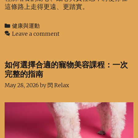
這條路上走得更遠、更踏實。
Categories
健康與運動
Leave a comment
如何選擇合適的寵物美容課程：一次
完整的指南
May 28, 2026
by
閃 Relax