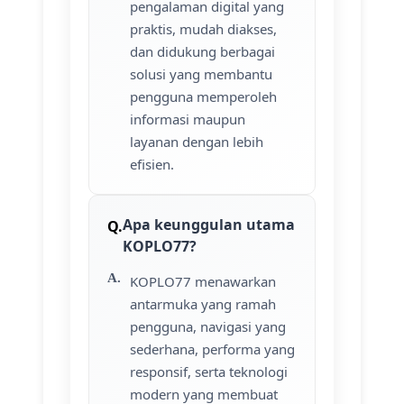
pengalaman digital yang
praktis, mudah diakses,
dan didukung berbagai
solusi yang membantu
pengguna memperoleh
informasi maupun
layanan dengan lebih
efisien.
Apa keunggulan utama
KOPLO77?
KOPLO77 menawarkan
antarmuka yang ramah
pengguna, navigasi yang
sederhana, performa yang
responsif, serta teknologi
modern yang membuat