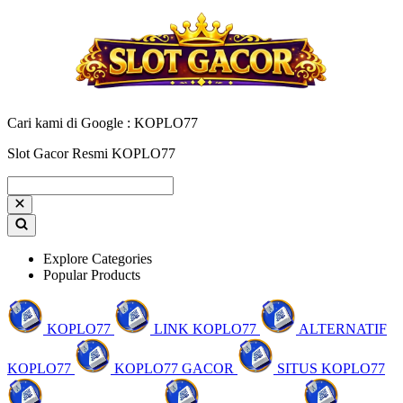
Cari kami di Google : KOPLO77
Slot Gacor Resmi KOPLO77
Explore Categories
Popular Products
KOPLO77
LINK KOPLO77
ALTERNATIF
KOPLO77
KOPLO77 GACOR
SITUS KOPLO77