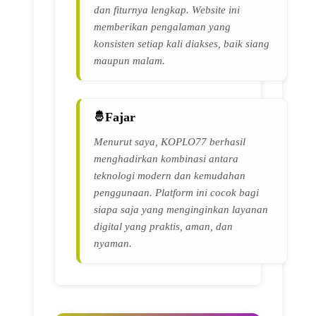
dan fiturnya lengkap. Website ini
memberikan pengalaman yang
konsisten setiap kali diakses, baik siang
maupun malam.
Fajar
Menurut saya, KOPLO77 berhasil
menghadirkan kombinasi antara
teknologi modern dan kemudahan
penggunaan. Platform ini cocok bagi
siapa saja yang menginginkan layanan
digital yang praktis, aman, dan
nyaman.