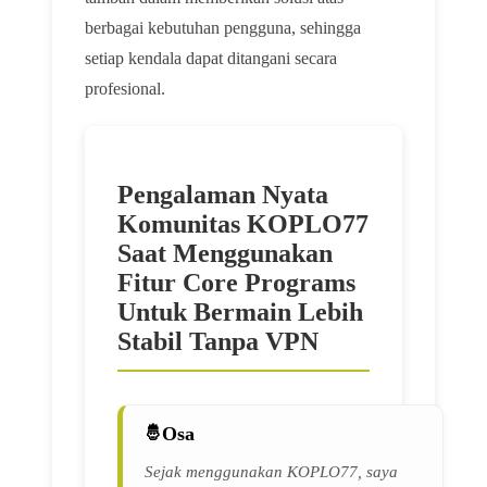
berbagai kebutuhan pengguna, sehingga
setiap kendala dapat ditangani secara
profesional.
Pengalaman Nyata
Komunitas KOPLO77
Saat Menggunakan
Fitur Core Programs
Untuk Bermain Lebih
Stabil Tanpa VPN
Osa
Sejak menggunakan KOPLO77, saya