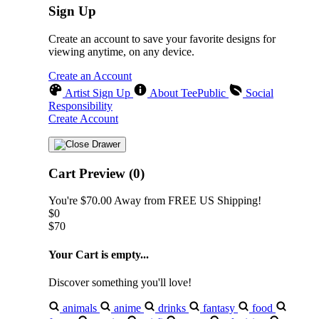
Sign Up
Create an account to save your favorite designs for
viewing anytime, on any device.
Create an Account
Artist Sign Up
About TeePublic
Social
Responsibility
Create Account
Cart Preview (0)
You're
$70.00
Away from
FREE US Shipping!
$0
$70
Your Cart is empty...
Discover something you'll love!
animals
anime
drinks
fantasy
food