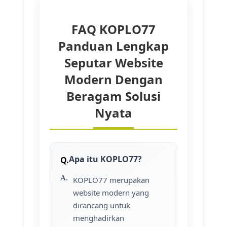
FAQ KOPLO77
Panduan Lengkap
Seputar Website
Modern Dengan
Beragam Solusi
Nyata
Apa itu KOPLO77?
KOPLO77 merupakan
website modern yang
dirancang untuk
menghadirkan