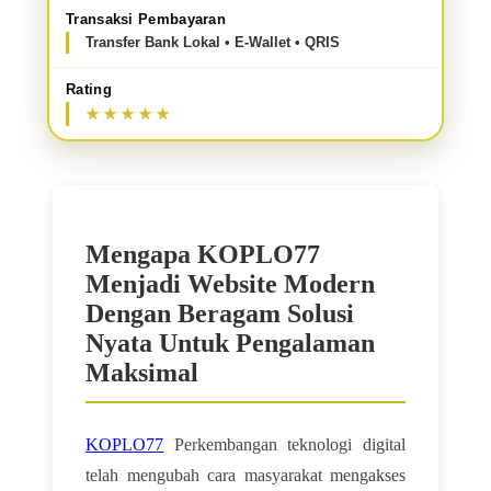
Transaksi Pembayaran
Transfer Bank Lokal • E-Wallet • QRIS
Rating
Mengapa KOPLO77
Menjadi Website Modern
Dengan Beragam Solusi
Nyata Untuk Pengalaman
Maksimal
KOPLO77
Perkembangan teknologi digital
telah mengubah cara masyarakat mengakses