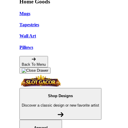
Home Goods
Mugs
Tapestries
Wall Art
Pillows
Back To Menu
Shop Designs
Discover a classic design or new favorite artist
Apparel