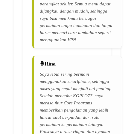
perangkat seluler. Semua menu dapat
dijangkau dengan mudah, sehingga
saya bisa menikmati berbagai
permainan tanpa hambatan dan tanpa
harus mencari cara tambahan seperti
menggunakan VPN.
Rina
Saya lebih sering bermain
menggunakan smartphone, sehingga
akses yang cepat menjadi hal penting.
Setelah mencoba KOPLO77, saya
merasa fitur Core Programs
memberikan pengalaman yang lebih
lancar saat berpindah dari satu
permainan ke permainan lainnya.
Prosesnya terasa ringan dan nyaman