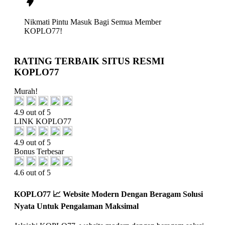
Nikmati
Pintu Masuk
Bagi Semua Member
KOPLO77!
RATING TERBAIK SITUS RESMI
KOPLO77
Murah!
4.9 out of 5
LINK KOPLO77
4.9 out of 5
Bonus Terbesar
4.6 out of 5
KOPLO77 📈 Website Modern Dengan Beragam Solusi
Nyata Untuk Pengalaman Maksimal