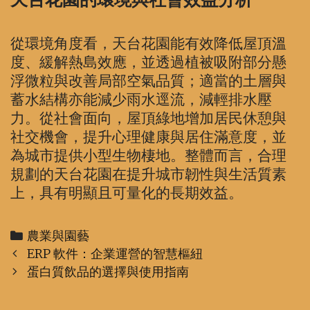
從環境角度看，天台花園能有效降低屋頂溫
度、緩解熱島效應，並透過植被吸附部分懸
浮微粒與改善局部空氣品質；適當的土層與
蓄水結構亦能減少雨水逕流，減輕排水壓
力。從社會面向，屋頂綠地增加居民休憩與
社交機會，提升心理健康與居住滿意度，並
為城市提供小型生物棲地。整體而言，合理
規劃的天台花園在提升城市韌性與生活質素
上，具有明顯且可量化的長期效益。
Categories
農業與園藝
Post
ERP 軟件：企業運營的智慧樞紐
navigation
蛋白質飲品的選擇與使用指南