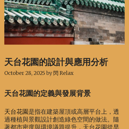
天台花園的設計與應用分析
October 28, 2025
by
閃 Relax
天台花園的定義與發展背景
天台花園
是指在建築屋頂或高層平台上，透
過種植與景觀設計創造綠色空間的做法。隨
著都市密度與環境議題提升，天台花園從早