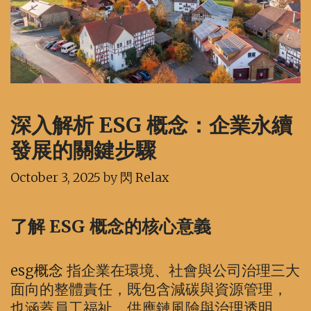
深入解析 ESG 概念：企業永續
發展的關鍵步驟
October 3, 2025
by
閃 Relax
了解 ESG 概念的核心意義
esg概念
指企業在環境、社會與公司治理三大
面向的整體責任，既包含減碳與資源管理，
也涵蓋員工福祉、供應鏈風險與治理透明