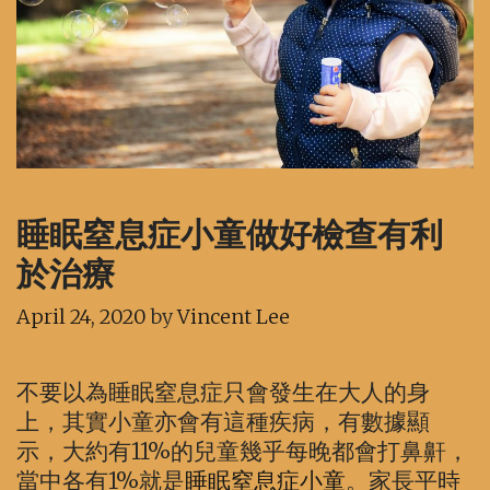
睡眠窒息症小童做好檢查有利
於治療
April 24, 2020
by
Vincent Lee
不要以為睡眠窒息症只會發生在大人的身
上，其實小童亦會有這種疾病，有數據顯
示，大約有11%的兒童幾乎每晚都會打鼻鼾，
當中各有1%就是
睡眠窒息症小童
。家長平時