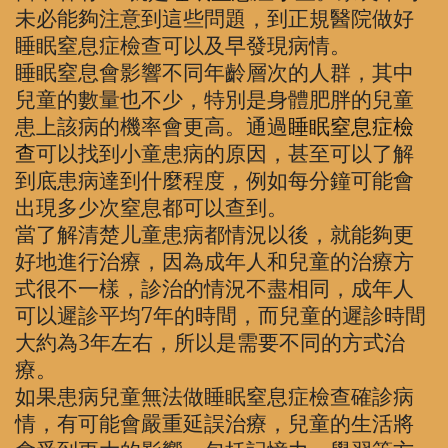
未必能夠注意到這些問題，到正規醫院做好
睡眠窒息症檢查可以及早發現病情。
睡眠窒息會影響不同年齡層次的人群，其中
兒童的數量也不少，特別是身體肥胖的兒童
患上該病的機率會更高。通過
睡眠窒息症檢
查
可以找到小童患病的原因，甚至可以了解
到底患病達到什麼程度，例如每分鐘可能會
出現多少次窒息都可以查到。
當了解清楚儿童患病都情況以後，就能夠更
好地進行治療，因為成年人和兒童的治療方
式很不一樣，診治的情況不盡相同，成年人
可以遲診平均7年的時間，而兒童的遲診時間
大約為3年左右，所以是需要不同的方式治
療。
如果患病兒童無法做睡眠窒息症檢查確診病
情，有可能會嚴重延誤治療，兒童的生活將