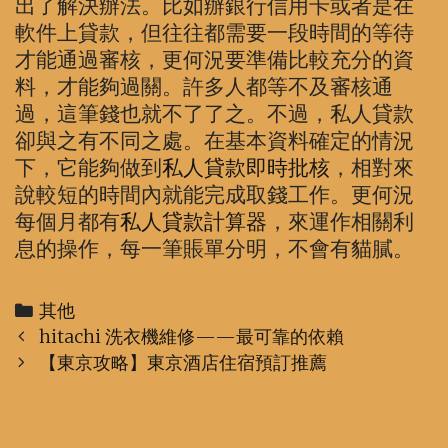
出了解決辦法。比如辦銀行信用卡或者是在
軟件上貸款，但往往都需要一段時間的等待
才能通過審核，更何況要準備比較充分的資
料，才能夠過關。許多人都等不及審核通
過，這筆錢也就不了了之。不過，私人貸款
卻與之有不同之處。在基本資料確定的情況
下，它能夠做到
私人貸款即時批核
，相對來
說較短的時間內就能完成取錢工作。更何況
每個月都有
私人貸款計算器
，來運作相關利
息的操作，每一筆賬單分明，不會有貓膩。
Categories
其他
Post
hitachi 洗衣機維修——最可靠的依賴
navigation
【東京攻略】東京酒店住宿預訂推薦