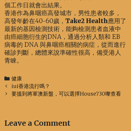
個工作日就會出結果。
香港作為鼻咽癌高發城市，男性患者較多，
高發年齡在40-60歲，
Take2 Health
應用了
最新的基因檢測技術，能夠檢測患者血液中
由癌細胞衍生的DNA，通過分析人類和 EB
病毒的 DNA 與鼻咽癌相關的病症，從而進行
確診判斷，總體來說準確性很高，備受港人
青睞。
Categories
健康
Post
iui香港流行嗎？
navigation
要搵到將軍澳新盤，可以選擇House730嚟查看
Leave a Comment