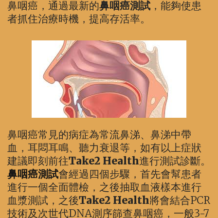
鼻咽癌，通過最新的
鼻咽癌測試
，能夠使患
者抓住治療時機，提高存活率。
鼻咽癌常見的病症為常流鼻涕、鼻涕中帶
血，耳悶耳鳴、聽力衰退等，如有以上症狀
建議即刻前往
Take2 Health
進行測試診斷。
鼻咽癌測試
會經過四個步驟，首先會幫患者
進行一個全面體檢，之後抽取血液樣本進行
血漿測試，之後
Take2 Health
將會結合PCR
技術及次世代DNA測序篩查鼻咽癌，一般3-7